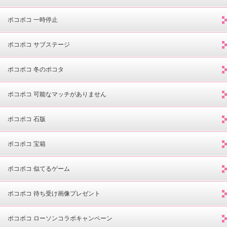
ポコポコ 一時停止
ポコポコ サブステージ
ポコポコ 冬のポコタ
ポコポコ 可能なマッチがありません
ポコポコ 石版
ポコポコ 宝箱
ポコポコ 似てるゲーム
ポコポコ 待ち受け画像プレゼント
ポコポコ ローソンコラボキャンペーン