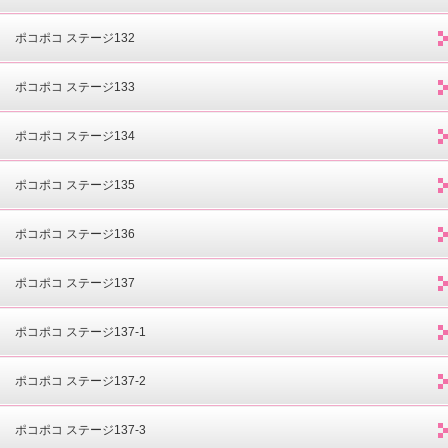
ポコポコ ステージ132
ポコポコ ステージ133
ポコポコ ステージ134
ポコポコ ステージ135
ポコポコ ステージ136
ポコポコ ステージ137
ポコポコ ステージ137-1
ポコポコ ステージ137-2
ポコポコ ステージ137-3