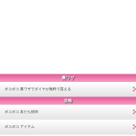
裏ワザ
ポコポコ 裏ワザでダイヤが無料で貰える
攻略
ポコポコ 友だち招待
ポコポコ アイテム