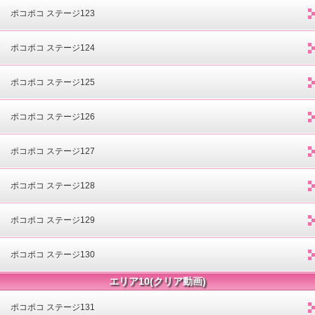
ポコポコ ステージ123
ポコポコ ステージ124
ポコポコ ステージ125
ポコポコ ステージ126
ポコポコ ステージ127
ポコポコ ステージ128
ポコポコ ステージ129
ポコポコ ステージ130
エリア10(クリア動画)
ポコポコ ステージ131