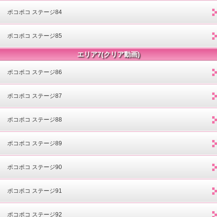
ポコポコ ステージ84
ポコポコ ステージ85
エリア7(クリア動画)
ポコポコ ステージ86
ポコポコ ステージ87
ポコポコ ステージ88
ポコポコ ステージ89
ポコポコ ステージ90
ポコポコ ステージ91
ポコポコ ステージ92