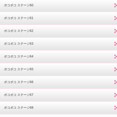
ポコポコ ステージ60
ポコポコ ステージ61
ポコポコ ステージ62
ポコポコ ステージ63
ポコポコ ステージ64
ポコポコ ステージ65
ポコポコ ステージ66
ポコポコ ステージ67
ポコポコ ステージ68