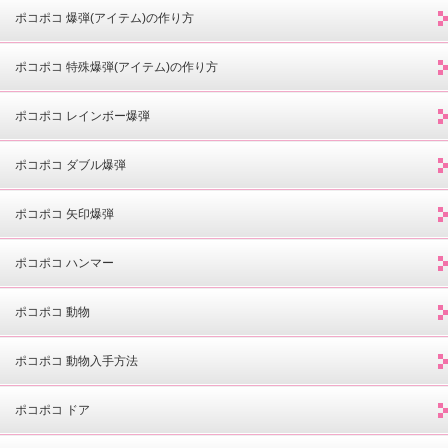
ポコポコ 爆弾(アイテム)の作り方
ポコポコ 特殊爆弾(アイテム)の作り方
ポコポコ レインボー爆弾
ポコポコ ダブル爆弾
ポコポコ 矢印爆弾
ポコポコ ハンマー
ポコポコ 動物
ポコポコ 動物入手方法
ポコポコ ドア