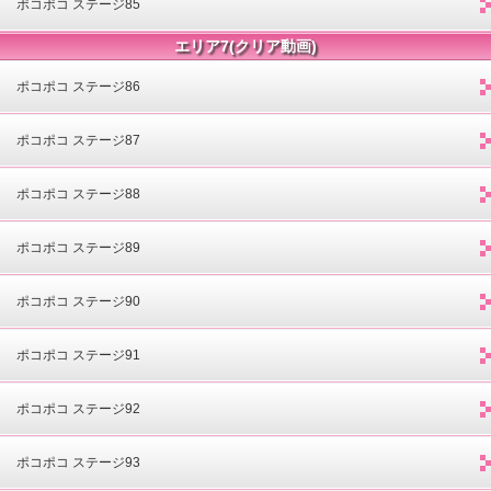
ポコポコ ステージ85
エリア7(クリア動画)
ポコポコ ステージ86
ポコポコ ステージ87
ポコポコ ステージ88
ポコポコ ステージ89
ポコポコ ステージ90
ポコポコ ステージ91
ポコポコ ステージ92
ポコポコ ステージ93