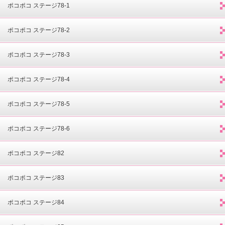
ポコポコ ステージ78-1
ポコポコ ステージ78-2
ポコポコ ステージ78-3
ポコポコ ステージ78-4
ポコポコ ステージ78-5
ポコポコ ステージ78-6
ポコポコ ステージ82
ポコポコ ステージ83
ポコポコ ステージ84