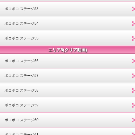
ポコポコ ステージ53
ポコポコ ステージ54
ポコポコ ステージ55
エリア5(クリア動画)
ポコポコ ステージ56
ポコポコ ステージ57
ポコポコ ステージ58
ポコポコ ステージ59
ポコポコ ステージ60
ポコポコ ステージ61