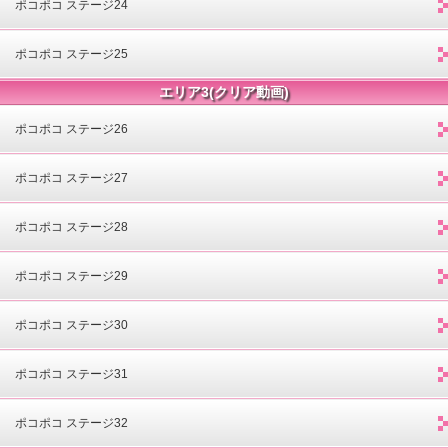
ポコポコ ステージ24
ポコポコ ステージ25
エリア3(クリア動画)
ポコポコ ステージ26
ポコポコ ステージ27
ポコポコ ステージ28
ポコポコ ステージ29
ポコポコ ステージ30
ポコポコ ステージ31
ポコポコ ステージ32