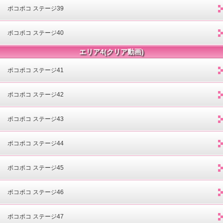
ポコポコ ステージ39
ポコポコ ステージ40
エリア4(クリア動画)
ポコポコ ステージ41
ポコポコ ステージ42
ポコポコ ステージ43
ポコポコ ステージ44
ポコポコ ステージ45
ポコポコ ステージ46
ポコポコ ステージ47