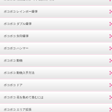
ポコポコ レインボー爆弾
ポコポコ ダブル爆弾
ポコポコ 矢印爆弾
ポコポコ ハンマー
ポコポコ 動物
ポコポコ 動物入手方法
ポコポコ ドア
ポコポコ 花を集めて進むには
ポコポコ エリア拡張