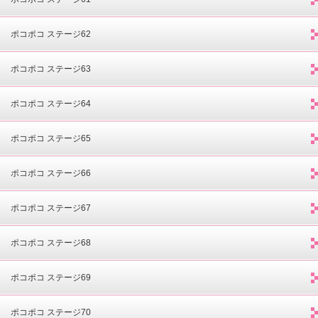
ポコポコ ステージ62
ポコポコ ステージ63
ポコポコ ステージ64
ポコポコ ステージ65
ポコポコ ステージ66
ポコポコ ステージ67
ポコポコ ステージ68
ポコポコ ステージ69
ポコポコ ステージ70