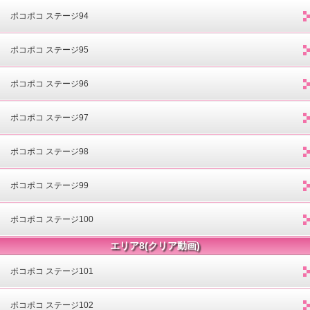
ポコポコ ステージ94
ポコポコ ステージ95
ポコポコ ステージ96
ポコポコ ステージ97
ポコポコ ステージ98
ポコポコ ステージ99
ポコポコ ステージ100
エリア8(クリア動画)
ポコポコ ステージ101
ポコポコ ステージ102