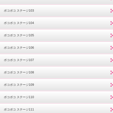
ポコポコ ステージ103
ポコポコ ステージ104
ポコポコ ステージ105
ポコポコ ステージ106
ポコポコ ステージ107
ポコポコ ステージ108
ポコポコ ステージ109
ポコポコ ステージ110
ポコポコ ステージ111