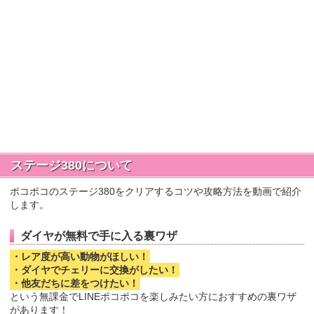
ステージ380について
ポコポコのステージ380をクリアするコツや攻略方法を動画で紹介
します。
ダイヤが無料で手に入る裏ワザ
・レア度が高い動物がほしい！
・ダイヤでチェリーに交換がしたい！
・他友だちに差をつけたい！
という無課金でLINEポコポコを楽しみたい方におすすめの裏ワザ
があります！