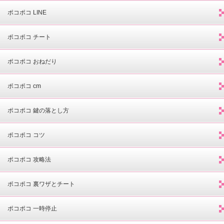
ポコポコ LINE
ポコポコ チート
ポコポコ おねだり
ポコポコ cm
ポコポコ 鍵の落とし方
ポコポコ コツ
ポコポコ 攻略法
ポコポコ 裏ワザとチート
ポコポコ 一時停止