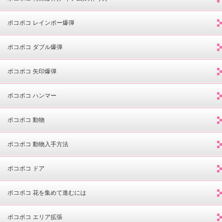
ポコポコ レインボー爆弾
ポコポコ ダブル爆弾
ポコポコ 矢印爆弾
ポコポコ ハンマー
ポコポコ 動物
ポコポコ 動物入手方法
ポコポコ ドア
ポコポコ 花を集めて進むには
ポコポコ エリア拡張