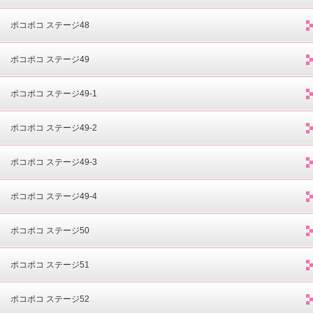
ポコポコ ステージ48
ポコポコ ステージ49
ポコポコ ステージ49-1
ポコポコ ステージ49-2
ポコポコ ステージ49-3
ポコポコ ステージ49-4
ポコポコ ステージ50
ポコポコ ステージ51
ポコポコ ステージ52