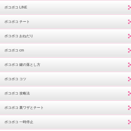
ポコポコ LINE
ポコポコ チート
ポコポコ おねだり
ポコポコ cm
ポコポコ 鍵の落とし方
ポコポコ コツ
ポコポコ 攻略法
ポコポコ 裏ワザとチート
ポコポコ 一時停止