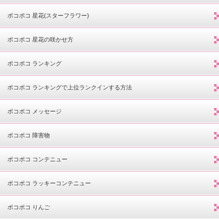
ポコポコ 星花(スターフラワー)
ポコポコ 星花の咲かせ方
ポコポコ ランキング
ポコポコ ランキングで上位ランクインする方法
ポコポコ メッセージ
ポコポコ 障害物
ポコポコ コンテニュー
ポコポコ ラッキーコンテニュー
ポコポコ りんご