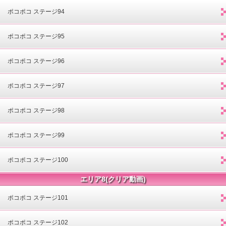
ポコポコ ステージ94
ポコポコ ステージ95
ポコポコ ステージ96
ポコポコ ステージ97
ポコポコ ステージ98
ポコポコ ステージ99
ポコポコ ステージ100
エリア8(クリア動画)
ポコポコ ステージ101
ポコポコ ステージ102