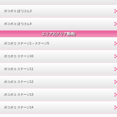
ポコポコ ぼうけん3
ポコポコ ぼうけん4
エリア2(クリア動画)
ポコポコ ステージ1～ステージ5
ポコポコ ステージ10
ポコポコ ステージ11
ポコポコ ステージ12
ポコポコ ステージ13
ポコポコ ステージ14