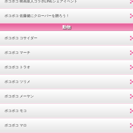
ポコポコ 映画亜人コラボLINEシェアイベント
ポコポコ 佐藤健にクローバーを贈ろう！
動物
ポコポコ コサイダー
ポコポコ マーチ
ポコポコ トラオ
ポコポコ ツリメ
ポコポコ メーヤン
ポコポコ モコ
ポコポコ マロ