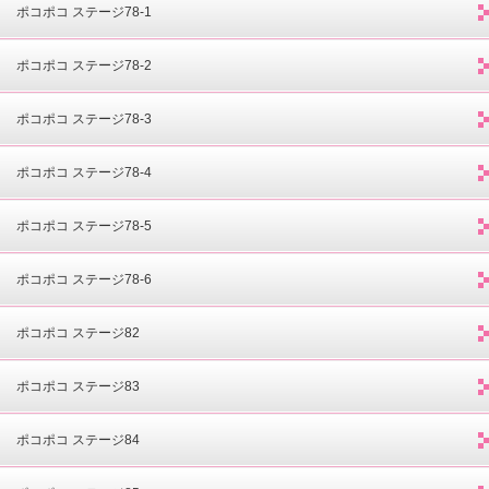
ポコポコ ステージ78-1
ポコポコ ステージ78-2
ポコポコ ステージ78-3
ポコポコ ステージ78-4
ポコポコ ステージ78-5
ポコポコ ステージ78-6
ポコポコ ステージ82
ポコポコ ステージ83
ポコポコ ステージ84