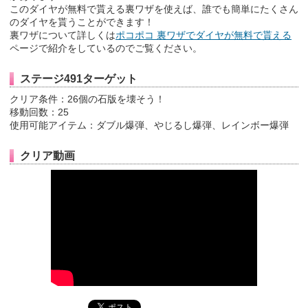
このダイヤが無料で貰える裏ワザを使えば、誰でも簡単にたくさん
のダイヤを貰うことができます！
裏ワザについて詳しくは
ポコポコ 裏ワザでダイヤが無料で貰える
ページで紹介をしているのでご覧ください。
ステージ491ターゲット
クリア条件：26個の石版を壊そう！
移動回数：25
使用可能アイテム：ダブル爆弾、やじるし爆弾、レインボー爆弾
クリア動画