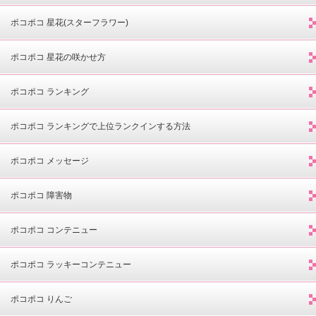
ポコポコ 星花(スターフラワー)
ポコポコ 星花の咲かせ方
ポコポコ ランキング
ポコポコ ランキングで上位ランクインする方法
ポコポコ メッセージ
ポコポコ 障害物
ポコポコ コンテニュー
ポコポコ ラッキーコンテニュー
ポコポコ りんご