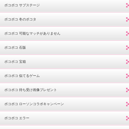
ポコポコ サブステージ
ポコポコ 冬のポコタ
ポコポコ 可能なマッチがありません
ポコポコ 石版
ポコポコ 宝箱
ポコポコ 似てるゲーム
ポコポコ 待ち受け画像プレゼント
ポコポコ ローソンコラボキャンペーン
ポコポコ エラー