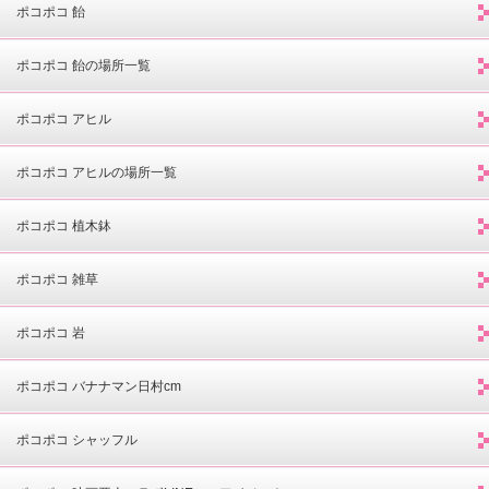
ポコポコ 飴
ポコポコ 飴の場所一覧
ポコポコ アヒル
ポコポコ アヒルの場所一覧
ポコポコ 植木鉢
ポコポコ 雑草
ポコポコ 岩
ポコポコ バナナマン日村cm
ポコポコ シャッフル