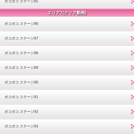
ポコポコ ステージ85
エリア7(クリア動画)
ポコポコ ステージ86
ポコポコ ステージ87
ポコポコ ステージ88
ポコポコ ステージ89
ポコポコ ステージ90
ポコポコ ステージ91
ポコポコ ステージ92
ポコポコ ステージ93