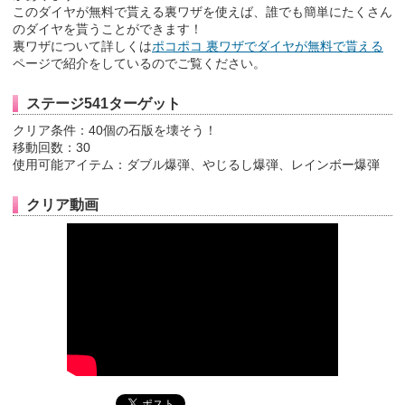
このダイヤが無料で貰える裏ワザを使えば、誰でも簡単にたくさん
のダイヤを貰うことができます！
裏ワザについて詳しくは
ポコポコ 裏ワザでダイヤが無料で貰える
ページで紹介をしているのでご覧ください。
ステージ541ターゲット
クリア条件：40個の石版を壊そう！
移動回数：30
使用可能アイテム：ダブル爆弾、やじるし爆弾、レインボー爆弾
クリア動画