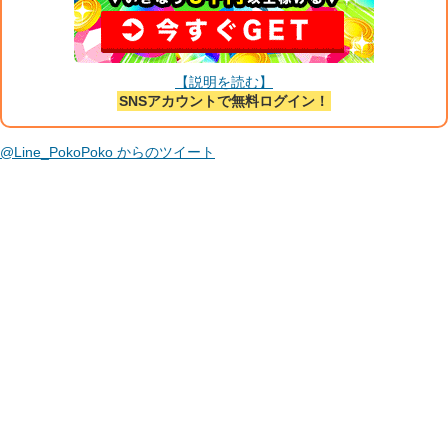
【説明を読む】
SNSアカウントで無料ログイン！
@Line_PokoPoko からのツイート