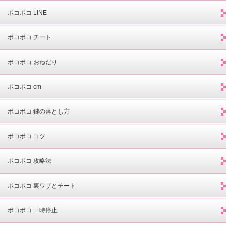
ポコポコ LINE
ポコポコ チート
ポコポコ おねだり
ポコポコ cm
ポコポコ 鍵の落とし方
ポコポコ コツ
ポコポコ 攻略法
ポコポコ 裏ワザとチート
ポコポコ 一時停止