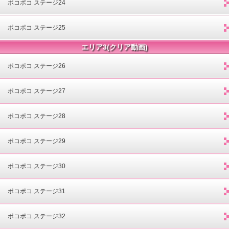
ポコポコ ステージ24
ポコポコ ステージ25
エリア3(クリア動画)
ポコポコ ステージ26
ポコポコ ステージ27
ポコポコ ステージ28
ポコポコ ステージ29
ポコポコ ステージ30
ポコポコ ステージ31
ポコポコ ステージ32